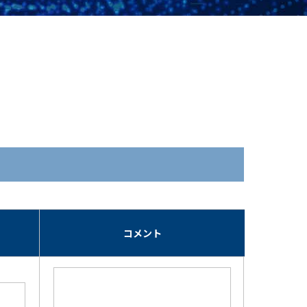
期
コメント