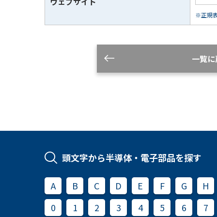
ウェブサイト
※正規表現
一覧に
頭文字から半導体・電子部品を探す
A
B
C
D
E
F
G
H
0
1
2
3
4
5
6
7