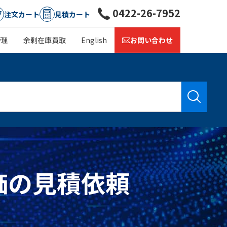
0422-26-7952
注文カート
見積カート
管理
余剰在庫買取
English
お問い合わせ
・単価の見積依頼