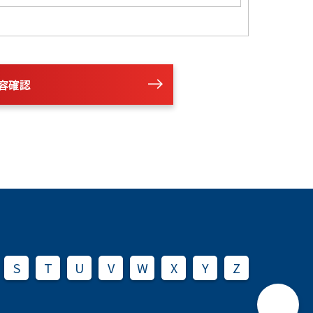
容確認
S
T
U
V
W
X
Y
Z