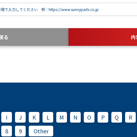
で入力してください 例：https://www.sunnyparts.co.jp
戻る
内
I
J
K
L
M
N
O
P
Q
R
8
9
Other