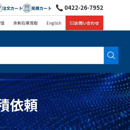
0422-26-7952
注文カート
見積カート
管理
余剰在庫買取
English
お問い合わせ
見積依頼