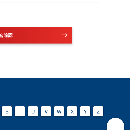
容確認
S
T
U
V
W
X
Y
Z