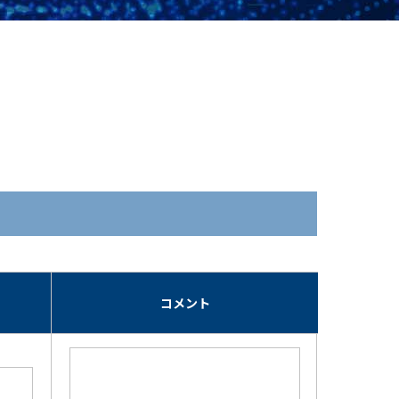
期
コメント