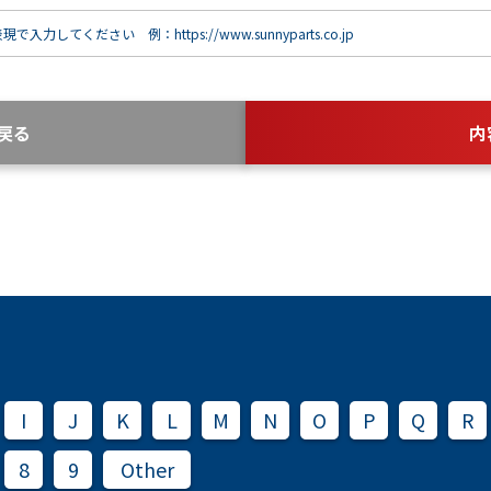
で入力してください 例：https://www.sunnyparts.co.jp
戻る
内
I
J
K
L
M
N
O
P
Q
R
8
9
Other