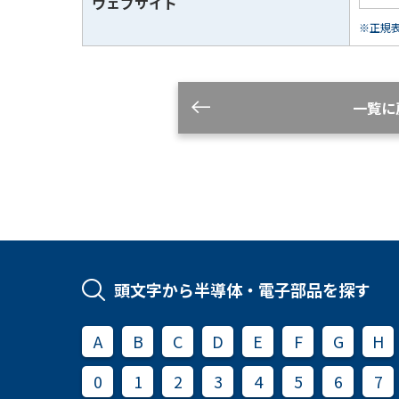
ウェブサイト
※正規表現
一覧に
頭文字から半導体・電子部品を探す
A
B
C
D
E
F
G
H
0
1
2
3
4
5
6
7