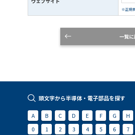
ウェブサイト
※正規表現
一覧に
頭文字から半導体・電子部品を探す
A
B
C
D
E
F
G
H
0
1
2
3
4
5
6
7