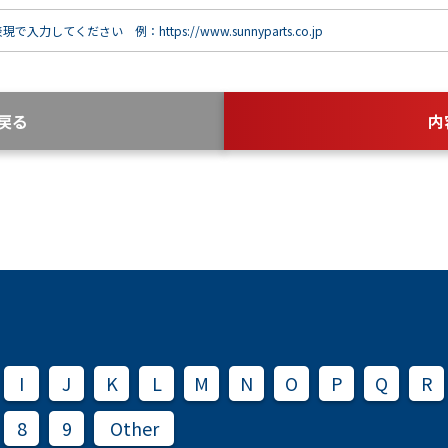
で入力してください 例：https://www.sunnyparts.co.jp
戻る
内
I
J
K
L
M
N
O
P
Q
R
8
9
Other