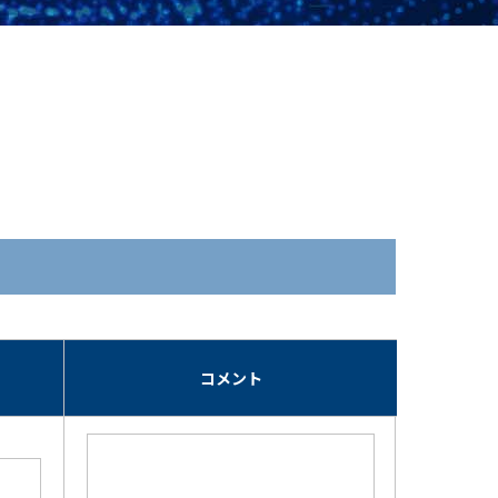
期
コメント