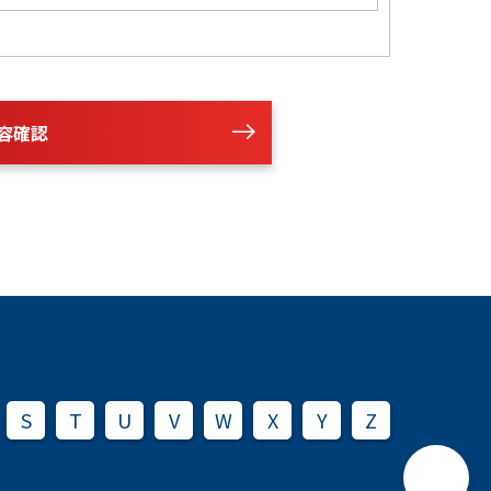
容確認
S
T
U
V
W
X
Y
Z