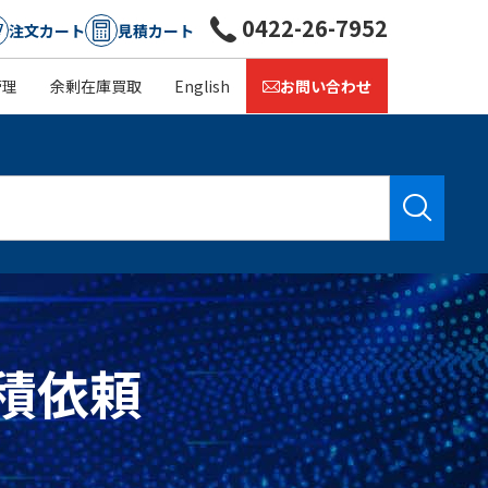
0422-26-7952
注文カート
見積カート
管理
余剰在庫買取
English
お問い合わせ
見積依頼