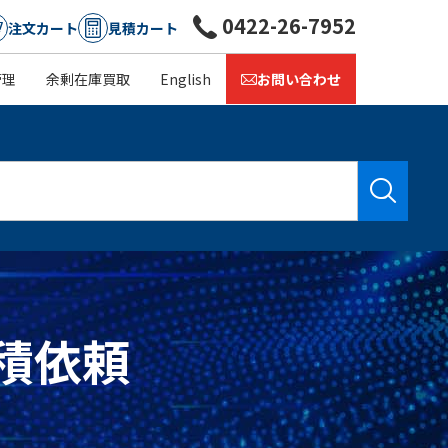
0422-26-7952
注文カート
見積カート
管理
余剰在庫買取
English
お問い合わせ
見積依頼