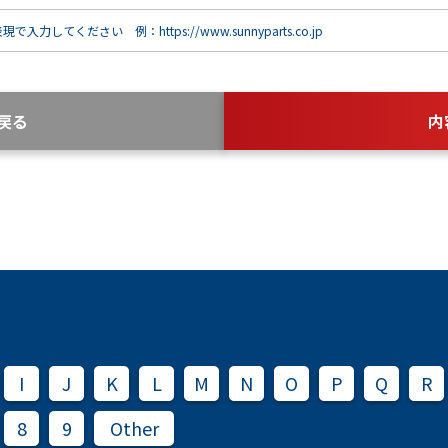
で入力してください 例：https://www.sunnyparts.co.jp
戻る
内
I
J
K
L
M
N
O
P
Q
R
8
9
Other