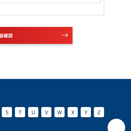
容確認
S
T
U
V
W
X
Y
Z