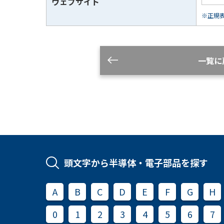
ウェブサイト
※正規表現
一覧に
頭文字から半導体・電子部品を探す
A
B
C
D
E
F
G
H
0
1
2
3
4
5
6
7