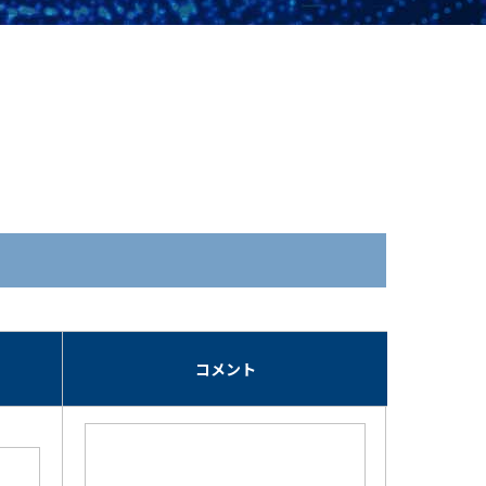
期
コメント