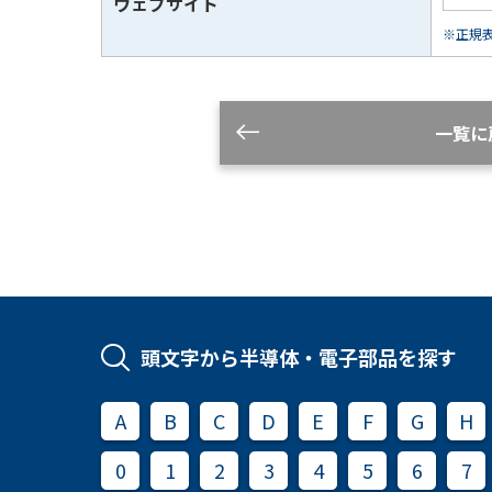
ウェブサイト
※正規表現
一覧に
頭文字から半導体・電子部品を探す
A
B
C
D
E
F
G
H
0
1
2
3
4
5
6
7