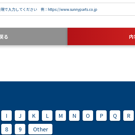
で入力してください 例：https://www.sunnyparts.co.jp
戻る
内
I
J
K
L
M
N
O
P
Q
R
8
9
Other