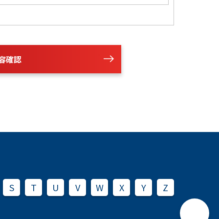
容確認
S
T
U
V
W
X
Y
Z