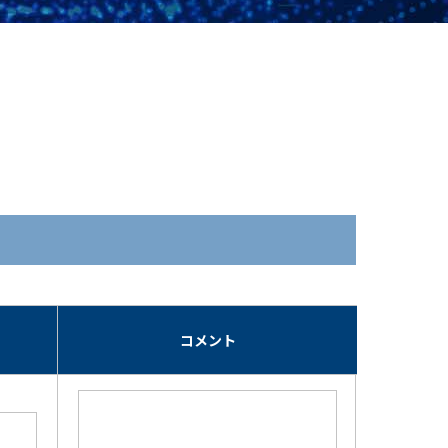
期
コメント