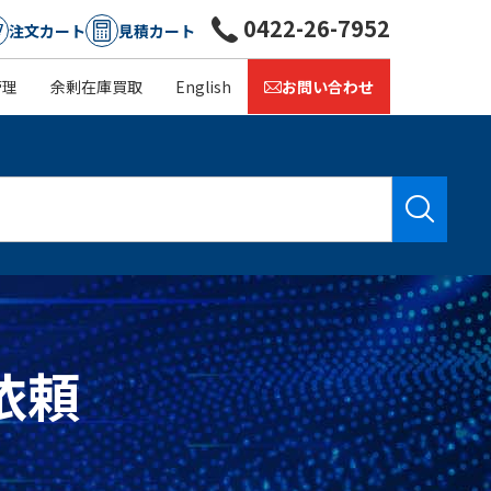
0422-26-7952
注文カート
見積カート
管理
余剰在庫買取
English
お問い合わせ
積依頼