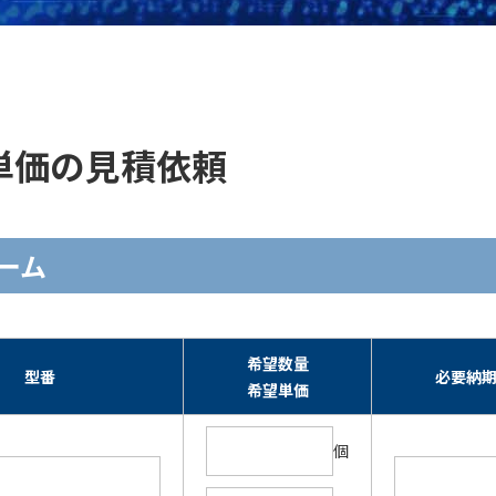
庫・単価の見積依頼
ォーム
希望数量
型番
必要納
希望単価
個