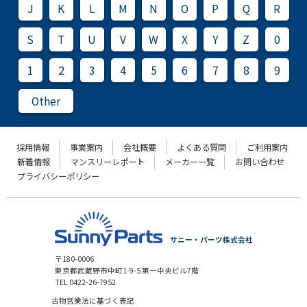
J
K
L
M
N
O
P
Q
R
S
T
U
V
W
X
Y
Z
0
1
2
3
4
5
6
7
8
9
Other
採用情報
事業案内
会社概要
よくある質問
ご利用案内
新着情報
マンスリーレポート
メーカー一覧
お問い合わせ
プライバシーポリシー
サニー・パーツ株式会社
〒180-0006
東京都武蔵野市中町1-9-5 第一中央ビル7階
TEL 0422-26-7952
古物営業法に基づく表記