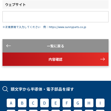
ウェブサイト
※正規表現で入力してください 例：https://www.sunnyparts.co.jp
一覧に戻る
内容確認
頭文字から半導体・電子部品を探す
A
B
C
D
E
F
G
H
I