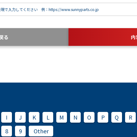
で入力してください 例：https://www.sunnyparts.co.jp
戻る
内
I
J
K
L
M
N
O
P
Q
R
8
9
Other