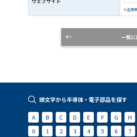
ウェブサイト
※正規表現
一覧に
頭文字から半導体・電子部品を探す
A
B
C
D
E
F
G
H
0
1
2
3
4
5
6
7