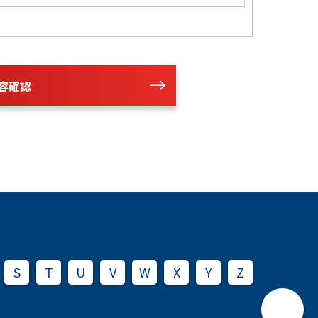
容確認
S
T
U
V
W
X
Y
Z