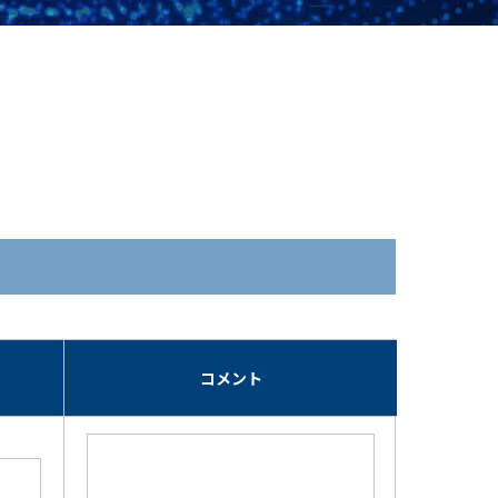
期
コメント