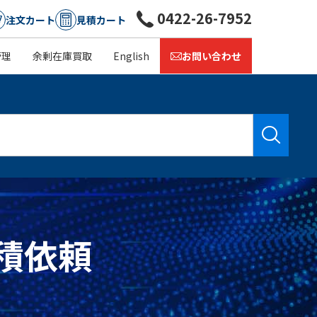
0422-26-7952
注文カート
見積カート
管理
余剰在庫買取
English
お問い合わせ
見積依頼