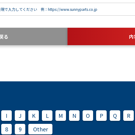
で入力してください 例：https://www.sunnyparts.co.jp
戻る
内
I
J
K
L
M
N
O
P
Q
R
8
9
Other