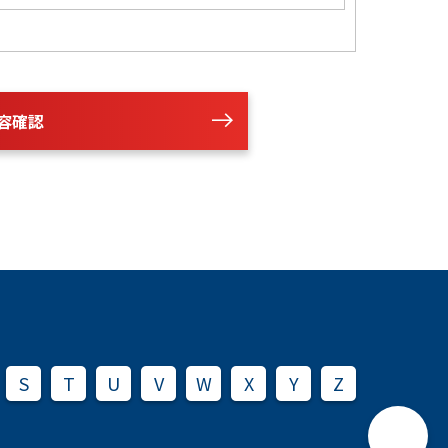
容確認
S
T
U
V
W
X
Y
Z