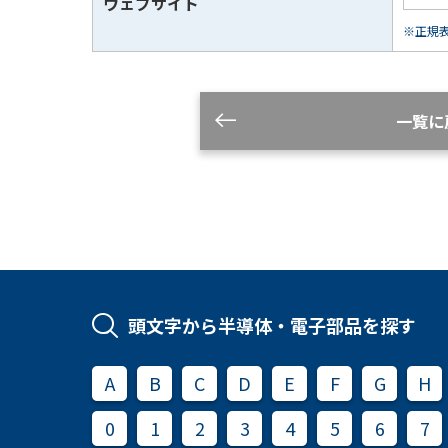
ウェブサイト
※正規表現
一覧に
頭文字から半導体・電子部品を探す
A
B
C
D
E
F
G
H
0
1
2
3
4
5
6
7