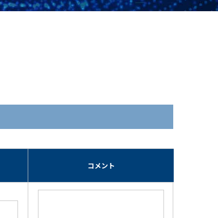
期
コメント