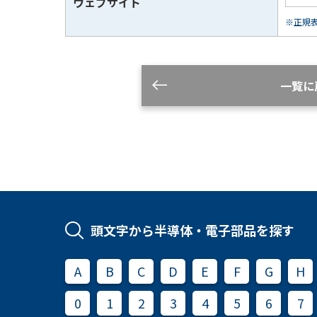
ウェブサイト
※正規表現
一覧に
頭文字から半導体・電子部品を探す
A
B
C
D
E
F
G
H
0
1
2
3
4
5
6
7