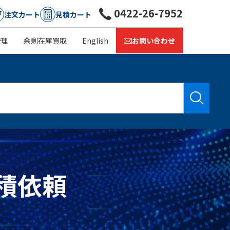
0422-26-7952
注文カート
見積カート
管理
余剰在庫買取
English
お問い合わせ
見積依頼