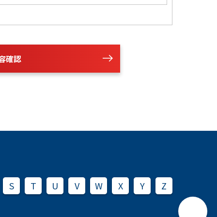
容確認
S
T
U
V
W
X
Y
Z