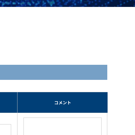
期
コメント