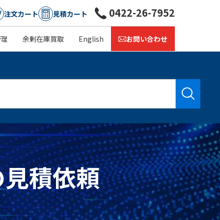
0422-26-7952
注文カート
見積カート
管理
余剰在庫買取
English
お問い合わせ
単価の見積依頼