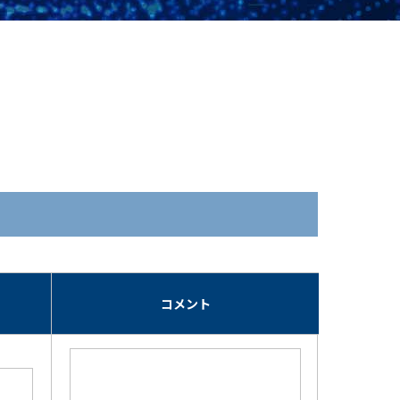
期
コメント