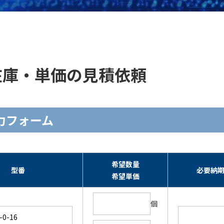
6 ]の在庫・単価の見積依頼
頼入力フォーム
希望数量
型番
必要納
希望単価
個