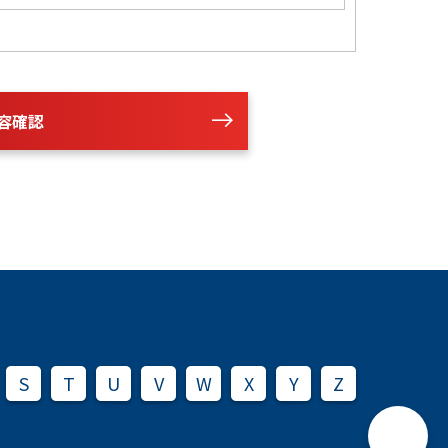
容確認
S
T
U
V
W
X
Y
Z