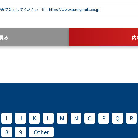
で入力してください 例：https://www.sunnyparts.co.jp
戻る
内
I
J
K
L
M
N
O
P
Q
R
8
9
Other