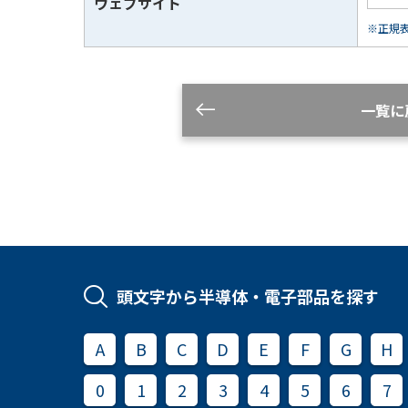
ウェブサイト
※正規表現
一覧に
頭文字から半導体・電子部品を探す
A
B
C
D
E
F
G
H
0
1
2
3
4
5
6
7