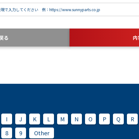
で入力してください 例：https://www.sunnyparts.co.jp
戻る
内
I
J
K
L
M
N
O
P
Q
R
8
9
Other