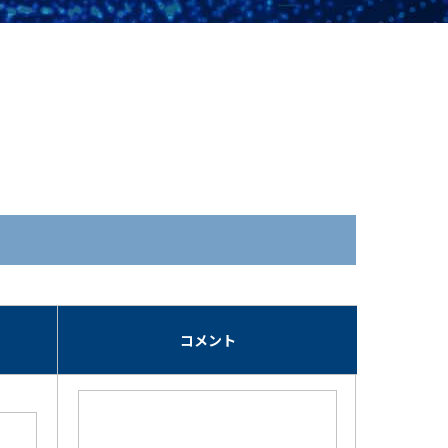
期
コメント