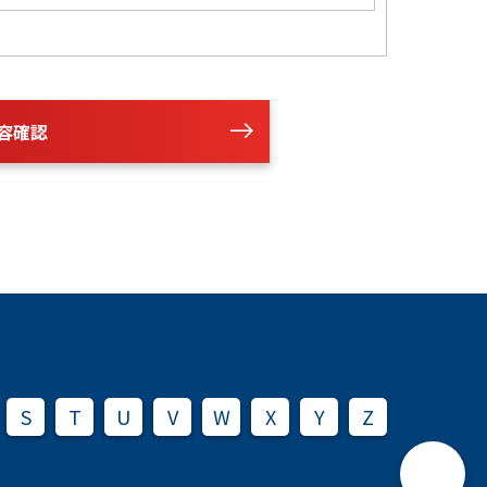
容確認
S
T
U
V
W
X
Y
Z