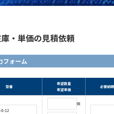
2 ]の在庫・単価の見積依頼
頼入力フォーム
希望数量
型番
必要納
希望単価
個