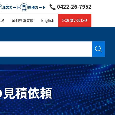
0422-26-7952
注文カート
見積カート
管理
余剰在庫買取
English
お問い合わせ
単価の見積依頼