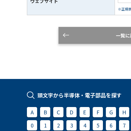
ウェブサイト
※正規表現
一覧に
頭文字から半導体・電子部品を探す
A
B
C
D
E
F
G
H
0
1
2
3
4
5
6
7