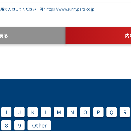
で入力してください 例：https://www.sunnyparts.co.jp
戻る
内
I
J
K
L
M
N
O
P
Q
R
8
9
Other