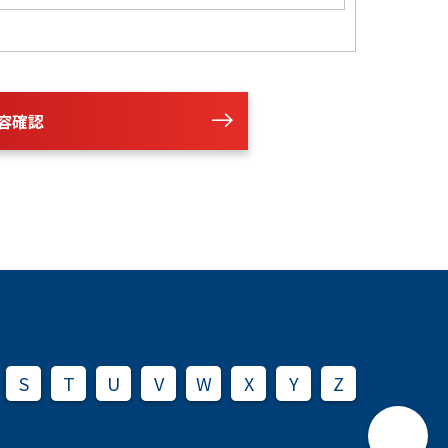
容確認
S
T
U
V
W
X
Y
Z