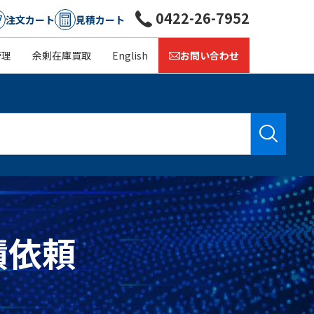
0422-26-7952
注文カート
見積カート
管理
余剰在庫買取
English
お問い合わせ
見積依頼