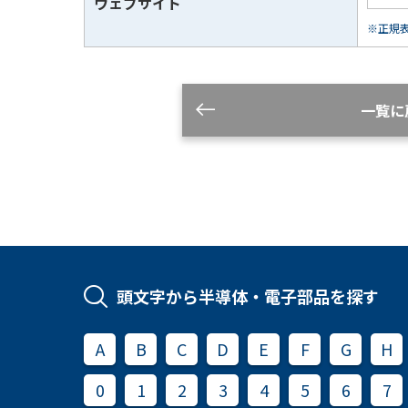
ウェブサイト
※正規表現
一覧に
頭文字から半導体・電子部品を探す
A
B
C
D
E
F
G
H
0
1
2
3
4
5
6
7