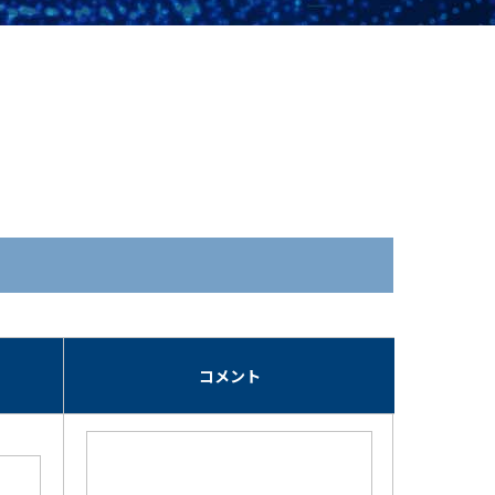
期
コメント