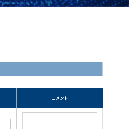
期
コメント