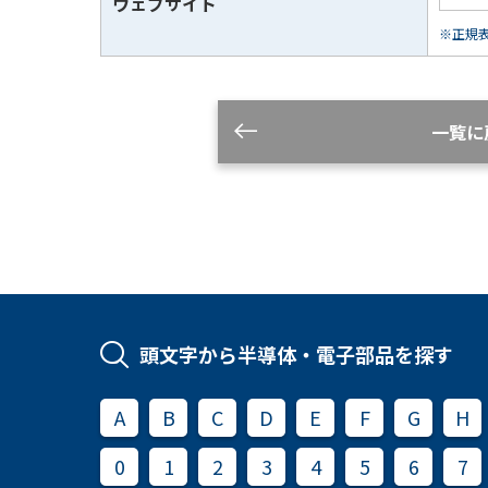
ウェブサイト
※正規表現
一覧に
頭文字から半導体・電子部品を探す
A
B
C
D
E
F
G
H
0
1
2
3
4
5
6
7