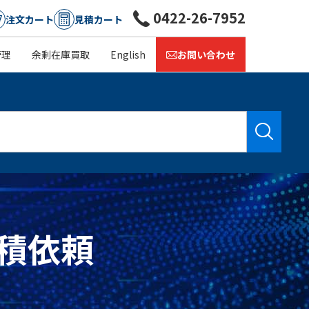
0422-26-7952
注文カート
見積カート
管理
余剰在庫買取
English
お問い合わせ
見積依頼