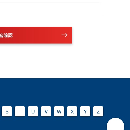
容確認
S
T
U
V
W
X
Y
Z