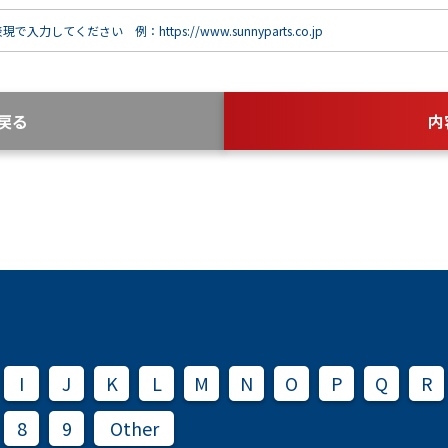
で入力してください 例：https://www.sunnyparts.co.jp
戻る
内
I
J
K
L
M
N
O
P
Q
R
8
9
Other