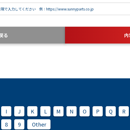
で入力してください 例：https://www.sunnyparts.co.jp
戻る
内
I
J
K
L
M
N
O
P
Q
R
8
9
Other