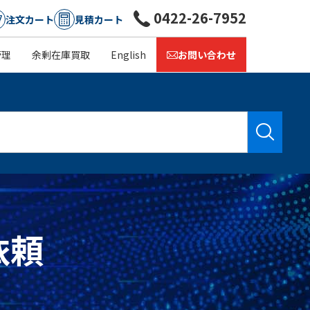
0422-26-7952
注文カート
見積カート
管理
余剰在庫買取
English
お問い合わせ
依頼