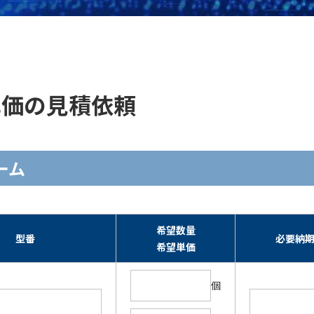
庫・単価の見積依頼
ォーム
希望数量
型番
必要納
希望単価
個