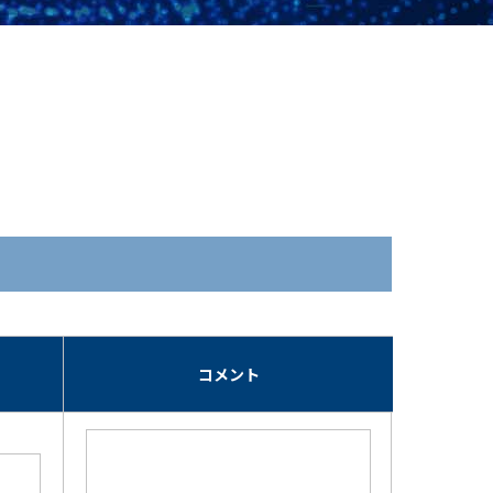
期
コメント