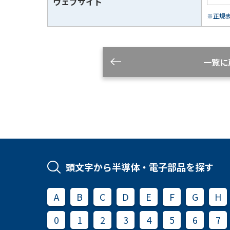
ウェブサイト
※正規表現
一覧に
頭文字から半導体・電子部品を探す
A
B
C
D
E
F
G
H
0
1
2
3
4
5
6
7