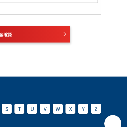
容確認
S
T
U
V
W
X
Y
Z