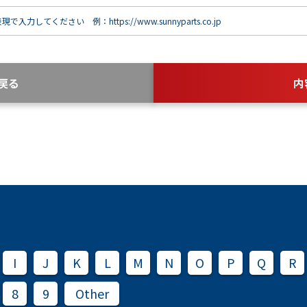
で入力してください 例：https://www.sunnyparts.co.jp
戻る
内
I
J
K
L
M
N
O
P
Q
R
8
9
Other