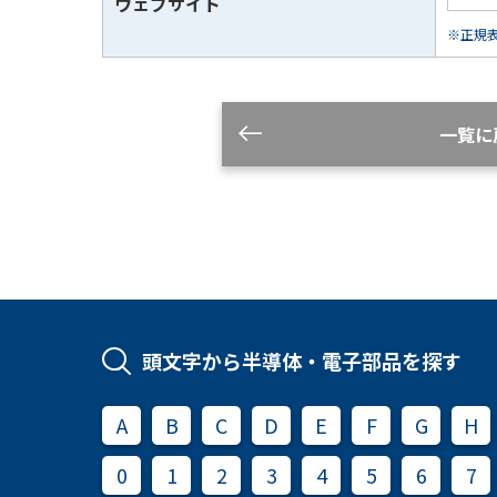
ウェブサイト
※正規表現
一覧に
頭文字から半導体・電子部品を探す
A
B
C
D
E
F
G
H
0
1
2
3
4
5
6
7