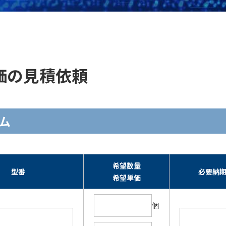
・単価の見積依頼
ーム
希望数量
型番
必要納
希望単価
個