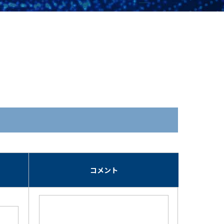
期
コメント