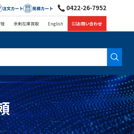
0422-26-7952
注文カート
見積カート
管理
余剰在庫買取
English
お問い合わせ
頼