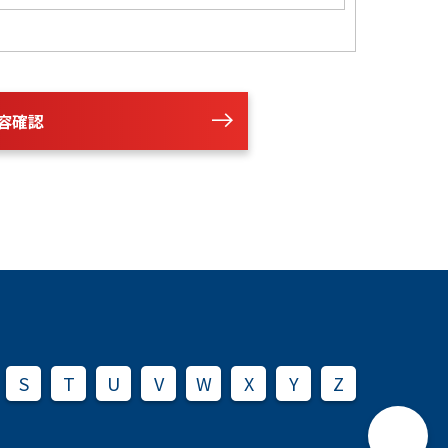
容確認
S
T
U
V
W
X
Y
Z