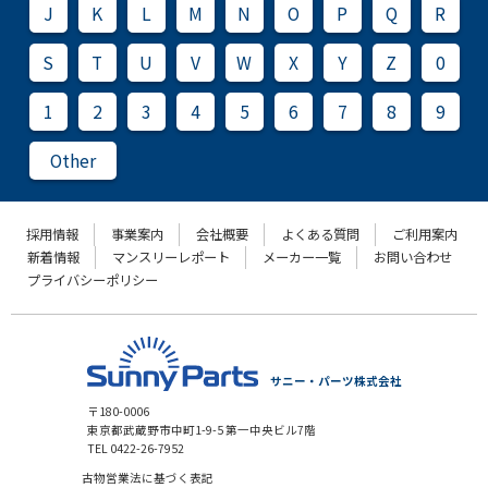
J
K
L
M
N
O
P
Q
R
S
T
U
V
W
X
Y
Z
0
1
2
3
4
5
6
7
8
9
Other
採用情報
事業案内
会社概要
よくある質問
ご利用案内
新着情報
マンスリーレポート
メーカー一覧
お問い合わせ
プライバシーポリシー
サニー・パーツ株式会社
〒180-0006
東京都武蔵野市中町1-9-5 第一中央ビル7階
TEL 0422-26-7952
古物営業法に基づく表記