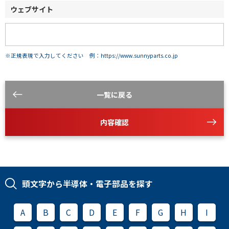
ウェブサイト
※正規表現で入力してください 例：https://www.sunnyparts.co.jp
一覧に戻る
内容確認
頭文字から半導体・電子部品を探す
A
B
C
D
E
F
G
H
I