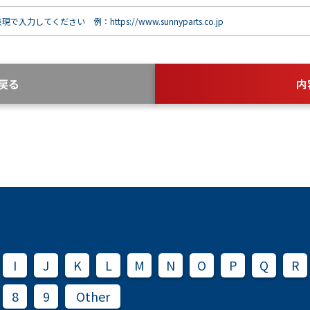
で入力してください 例：https://www.sunnyparts.co.jp
戻る
内
I
J
K
L
M
N
O
P
Q
R
8
9
Other