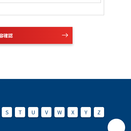
容確認
S
T
U
V
W
X
Y
Z