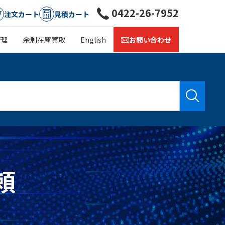
0422-26-7952
注文カート
見積カート
管理
余剰在庫買取
English
お問い合わせ
頼