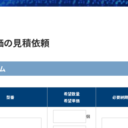
・単価の見積依頼
ーム
希望数量
型番
必要納
希望単価
個