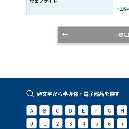
ウェブサイト
※正規表現
一覧に
頭文字から半導体・電子部品を探す
A
B
C
D
E
F
G
H
0
1
2
3
4
5
6
7