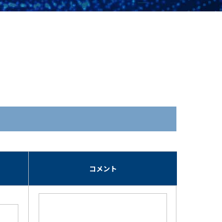
期
コメント