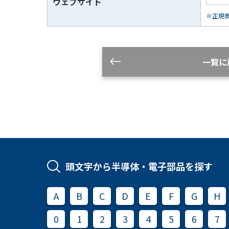
ウェブサイト
※正規表現
一覧に
頭文字から半導体・電子部品を探す
A
B
C
D
E
F
G
H
0
1
2
3
4
5
6
7