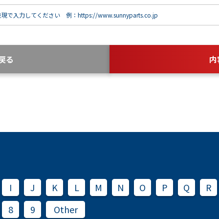
で入力してください 例：https://www.sunnyparts.co.jp
戻る
内
I
J
K
L
M
N
O
P
Q
R
8
9
Other