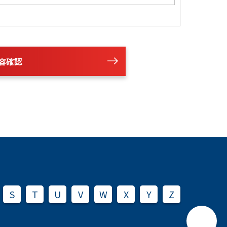
容確認
S
T
U
V
W
X
Y
Z