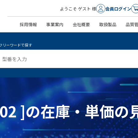
ようこそ ゲスト 様
会員ログイン
採用情報
事業案内
会社概要
取扱製品
品質
フリーワードで探す
N,602 ]の在庫・単価