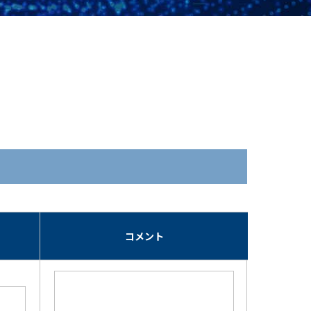
期
コメント