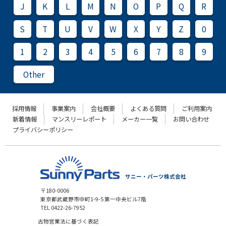
J
K
L
M
N
O
P
Q
R
S
T
U
V
W
X
Y
Z
0
1
2
3
4
5
6
7
8
9
Other
採用情報
事業案内
会社概要
よくある質問
ご利用案内
新着情報
マンスリーレポート
メーカー一覧
お問い合わせ
プライバシーポリシー
サニー・パーツ株式会社
〒180-0006
東京都武蔵野市中町1-9-5 第一中央ビル7階
TEL 0422-26-7952
古物営業法に基づく表記