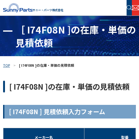
サニー・パーツ株式会社
［ I74F08N ]の在庫・単価の
半導体・電子部品 在庫検索
見積依頼
フリーワードで探す
TOP
[ I74F08N ]の在庫・単価の見積依頼
[ I74F08N ]の在庫・単価の見積依頼
[ I74F08N ] 見積依頼入力フォーム
メーカー名
型番