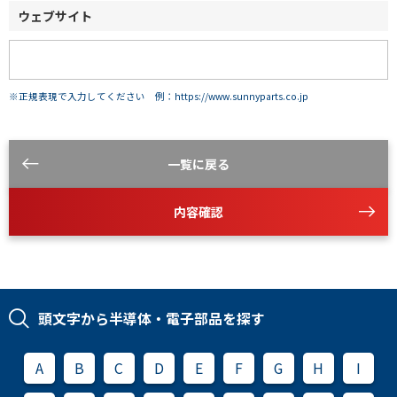
ウェブサイト
※正規表現で入力してください 例：https://www.sunnyparts.co.jp
一覧に戻る
内容確認
頭文字から半導体・電子部品を探す
A
B
C
D
E
F
G
H
I