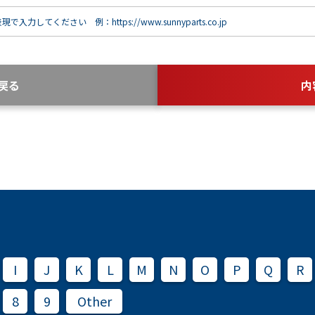
で入力してください 例：https://www.sunnyparts.co.jp
戻る
内
I
J
K
L
M
N
O
P
Q
R
8
9
Other