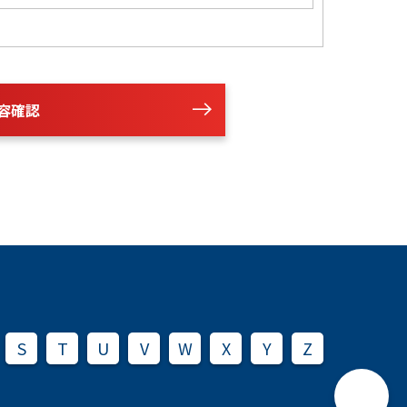
容確認
S
T
U
V
W
X
Y
Z