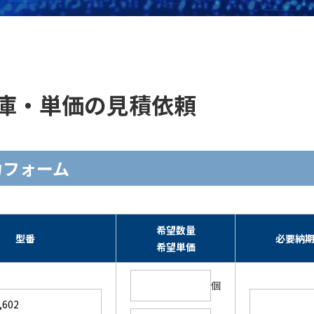
 ]の在庫・単価の見積依頼
頼入力フォーム
希望数量
型番
必要納
希望単価
個