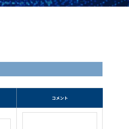
期
コメント