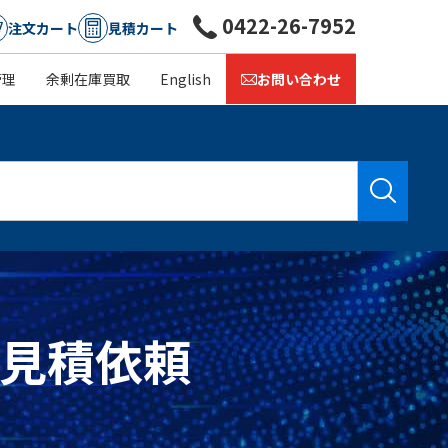
0422-26-7952
注文カート
見積カート
管理
余剰在庫買取
English
お問い合わせ
価の見積依頼