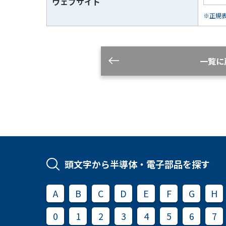
ウェブサイト
※正規表現
一覧に
頭文字から半導体・電子部品を探す
A
B
C
D
E
F
G
H
0
1
2
3
4
5
6
7