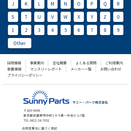
J
K
L
M
N
O
P
Q
R
S
T
U
V
W
X
Y
Z
0
1
2
3
4
5
6
7
8
9
Other
採用情報
事業案内
会社概要
よくある質問
ご利用案内
新着情報
マンスリーレポート
メーカー一覧
お問い合わせ
プライバシーポリシー
サニー・パーツ株式会社
〒180-0006
東京都武蔵野市中町1-9-5 第一中央ビル7階
TEL 0422-26-7952
古物営業法に基づく表記