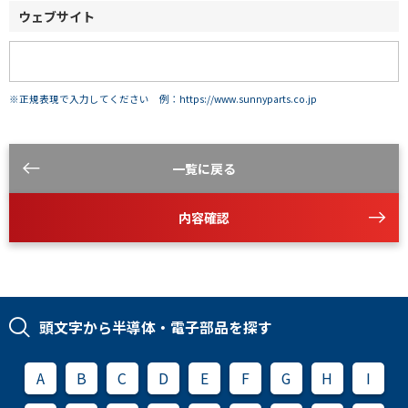
ウェブサイト
※正規表現で入力してください 例：https://www.sunnyparts.co.jp
一覧に戻る
内容確認
頭文字から半導体・電子部品を探す
A
B
C
D
E
F
G
H
I