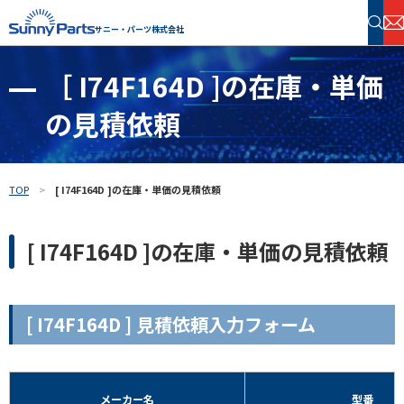
サニー・パーツ株式会社
［ I74F164D ]の在庫・単価
半導体・電子部品 在庫検索
の見積依頼
フリーワードで探す
TOP
[ I74F164D ]の在庫・単価の見積依頼
[ I74F164D ]の在庫・単価の見積依頼
[ I74F164D ] 見積依頼入力フォーム
メーカー名
型番