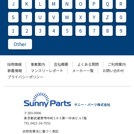
J
K
L
M
N
O
P
Q
R
S
T
U
V
W
X
Y
Z
0
1
2
3
4
5
6
7
8
9
Other
採用情報
事業案内
会社概要
よくある質問
ご利用案内
新着情報
マンスリーレポート
メーカー一覧
お問い合わせ
プライバシーポリシー
サニー・パーツ株式会社
〒180-0006
東京都武蔵野市中町1-9-5 第一中央ビル7階
TEL 0422-26-7952
古物営業法に基づく表記