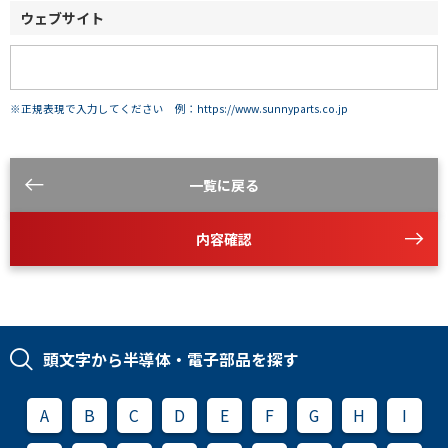
ウェブサイト
※正規表現で入力してください 例：https://www.sunnyparts.co.jp
一覧に戻る
内容確認
頭文字から半導体・電子部品を探す
A
B
C
D
E
F
G
H
I