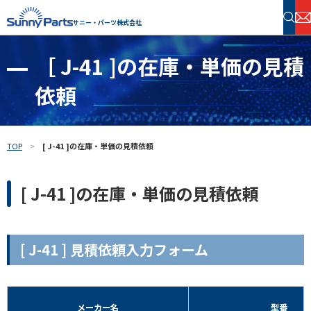
サニー・パーツ株式会社
［ J-41 ]の在庫・単価の見積
半導体・電子部品 在庫検索
依頼
フリーワードで探す
TOP
[ J-41 ]の在庫・単価の見積依頼
[ J-41 ]の在庫・単価の見積依頼
[ J-41 ] 見積依頼入力フォーム
メーカー名
型番