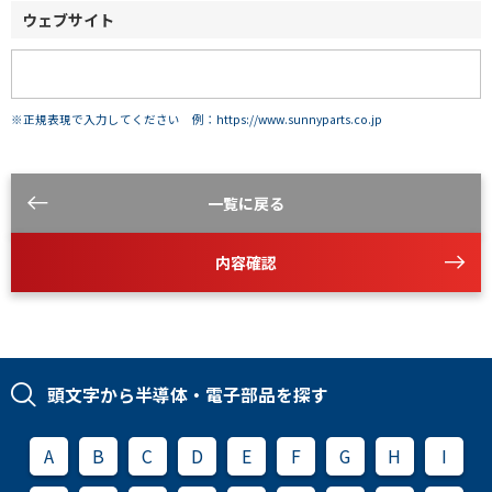
ウェブサイト
※正規表現で入力してください 例：https://www.sunnyparts.co.jp
一覧に戻る
内容確認
頭文字から半導体・電子部品を探す
A
B
C
D
E
F
G
H
I