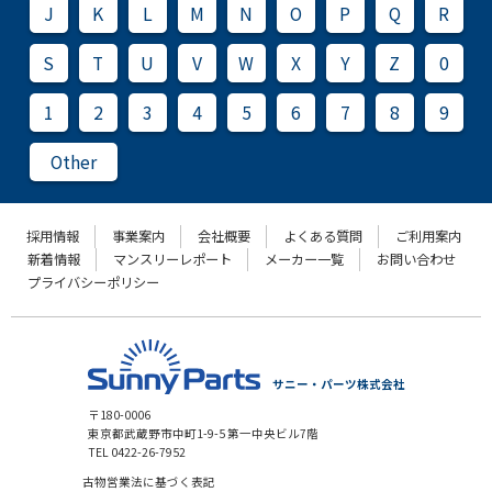
J
K
L
M
N
O
P
Q
R
S
T
U
V
W
X
Y
Z
0
1
2
3
4
5
6
7
8
9
Other
採用情報
事業案内
会社概要
よくある質問
ご利用案内
新着情報
マンスリーレポート
メーカー一覧
お問い合わせ
プライバシーポリシー
サニー・パーツ株式会社
〒180-0006
東京都武蔵野市中町1-9-5 第一中央ビル7階
TEL 0422-26-7952
古物営業法に基づく表記