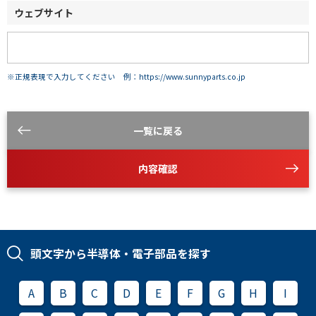
ウェブサイト
※正規表現で入力してください 例：https://www.sunnyparts.co.jp
一覧に戻る
内容確認
頭文字から半導体・電子部品を探す
A
B
C
D
E
F
G
H
I