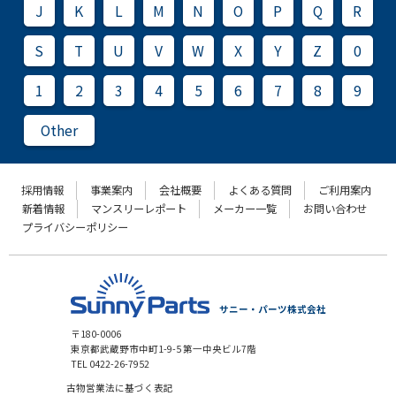
J
K
L
M
N
O
P
Q
R
S
T
U
V
W
X
Y
Z
0
1
2
3
4
5
6
7
8
9
Other
採用情報
事業案内
会社概要
よくある質問
ご利用案内
新着情報
マンスリーレポート
メーカー一覧
お問い合わせ
プライバシーポリシー
サニー・パーツ株式会社
〒180-0006
東京都武蔵野市中町1-9-5 第一中央ビル7階
TEL 0422-26-7952
古物営業法に基づく表記