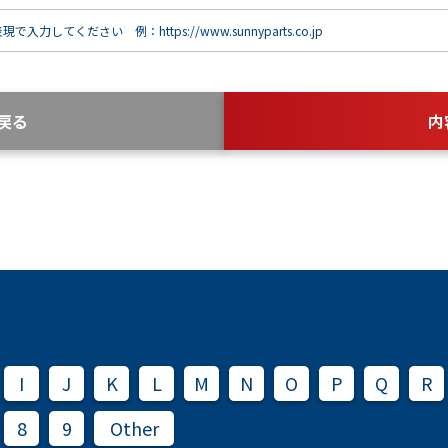
で入力してください 例：https://www.sunnyparts.co.jp
戻る
内
I
J
K
L
M
N
O
P
Q
R
8
9
Other