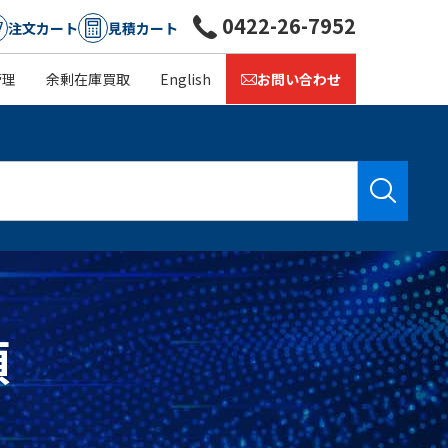
0422-26-7952
注文カート
見積カート
管理
余剰在庫買取
English
お問い合わせ
頼