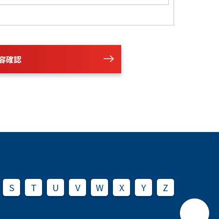
容確認
S
T
U
V
W
X
Y
Z