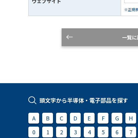
ウェブサイト
※正規表現
一覧に
頭文字から半導体・電子部品を探す
A
B
C
D
E
F
G
H
0
1
2
3
4
5
6
7