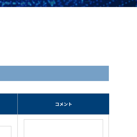
期
コメント