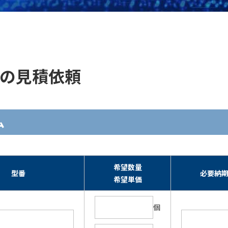
単価の見積依頼
ム
希望数量
型番
必要納
希望単価
個