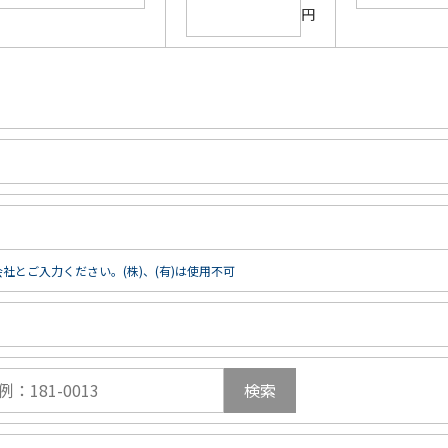
円
社とご入力ください。(株)、(有)は使用不可
検索