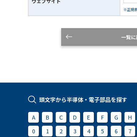
ウェブサイト
※正規表現
一覧に
頭文字から半導体・電子部品を探す
A
B
C
D
E
F
G
H
0
1
2
3
4
5
6
7