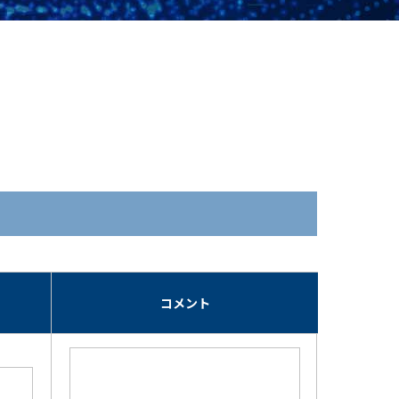
期
コメント