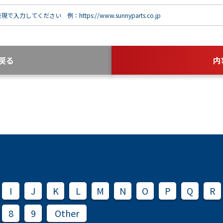
で入力してください 例：https://www.sunnyparts.co.jp
戻る
内
I
J
K
L
M
N
O
P
Q
R
8
9
Other