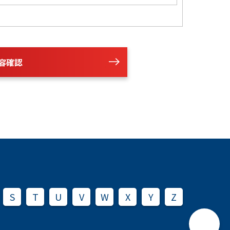
容確認
S
T
U
V
W
X
Y
Z