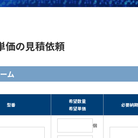
在庫・単価の見積依頼
ォーム
希望数量
型番
必要納
希望単価
個