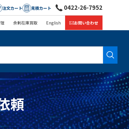
0422-26-7952
注文カート
見積カート
管理
余剰在庫買取
English
お問い合わせ
積依頼