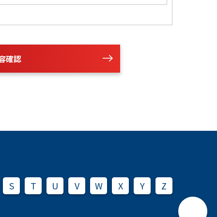
容確認
S
T
U
V
W
X
Y
Z