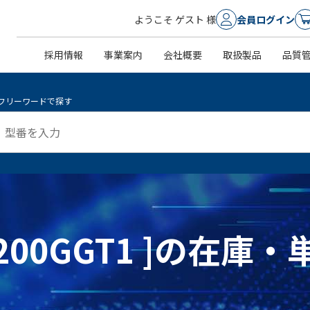
ようこそ ゲスト 様
会員ログイン
採用情報
事業案内
会社概要
取扱製品
品質
フリーワードで探す
H2200GGT1 ]の在