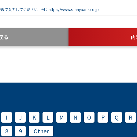
で入力してください 例：https://www.sunnyparts.co.jp
戻る
内
I
J
K
L
M
N
O
P
Q
R
8
9
Other