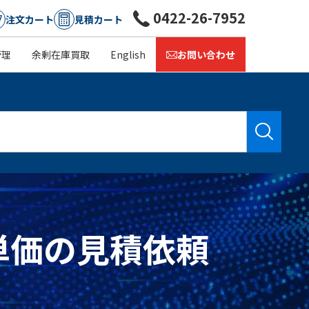
0422-26-7952
注文カート
見積カート
管理
余剰在庫買取
English
お問い合わせ
庫・単価の見積依頼