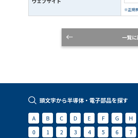
ウェブサイト
※正規表現
一覧に
頭文字から半導体・電子部品を探す
A
B
C
D
E
F
G
H
0
1
2
3
4
5
6
7