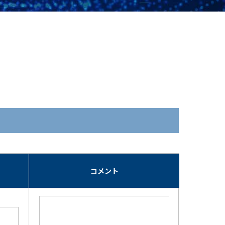
期
コメント