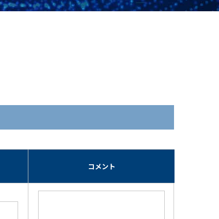
期
コメント