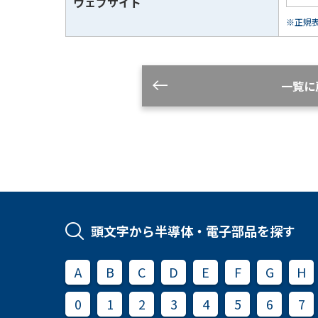
ウェブサイト
※正規表現
一覧に
頭文字から半導体・電子部品を探す
A
B
C
D
E
F
G
H
0
1
2
3
4
5
6
7