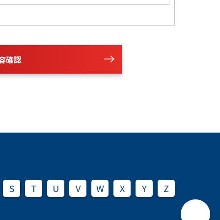
容確認
S
T
U
V
W
X
Y
Z