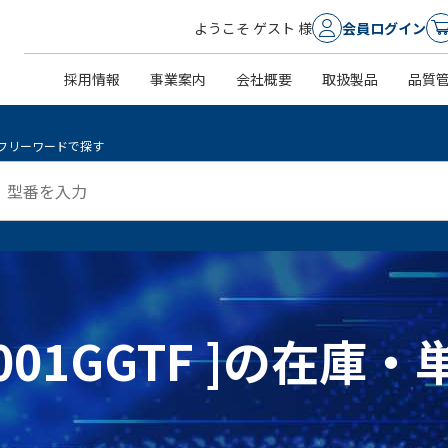
ようこそ ゲスト 様
会員ログイン
採用情報
事業案内
会社概要
取扱製品
品質
フリーワードで探す
H3001GGTF ]の在