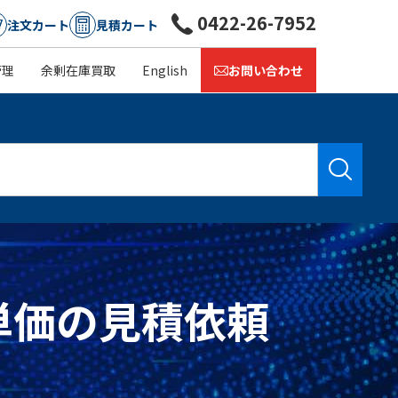
0422-26-7952
注文カート
見積カート
管理
余剰在庫買取
English
お問い合わせ
庫・単価の見積依頼