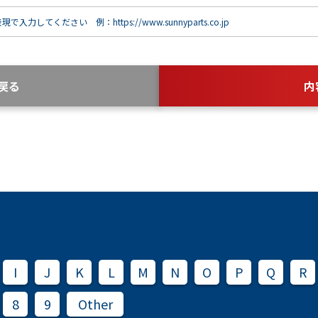
で入力してください 例：https://www.sunnyparts.co.jp
戻る
内
I
J
K
L
M
N
O
P
Q
R
8
9
Other