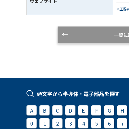
ウェブサイト
※正規表現
一覧に
頭文字から半導体・電子部品を探す
A
B
C
D
E
F
G
H
0
1
2
3
4
5
6
7