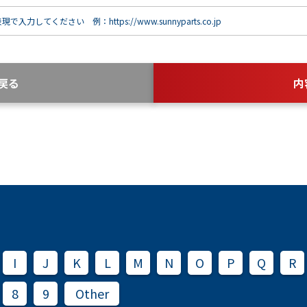
で入力してください 例：https://www.sunnyparts.co.jp
戻る
内
I
J
K
L
M
N
O
P
Q
R
8
9
Other