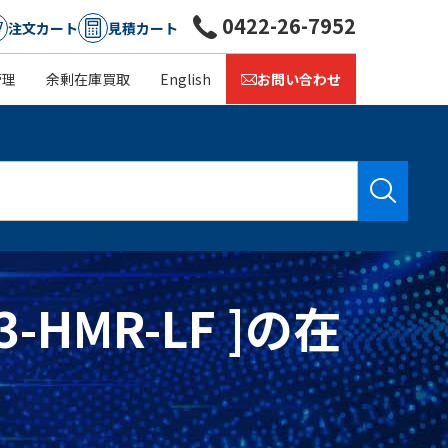
0422-26-7952
注文カート
見積カート
管理
余剰在庫買取
English
お問い合わせ
T3-HMR-LF ]の在