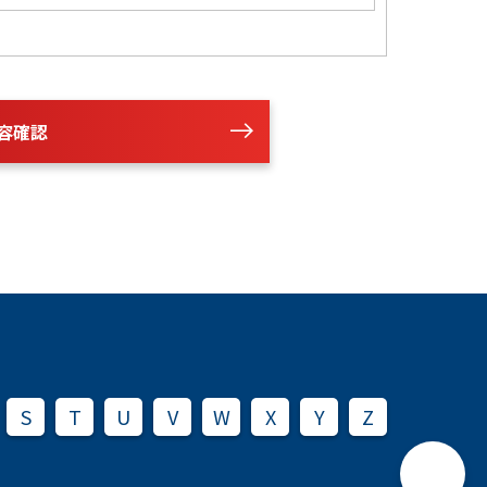
容確認
S
T
U
V
W
X
Y
Z