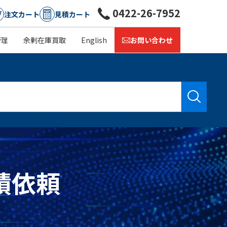
0422-26-7952
注文カート
見積カート
管理
余剰在庫買取
English
お問い合わせ
見積依頼