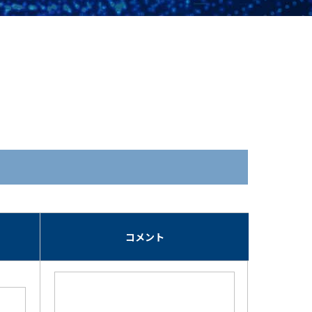
期
コメント