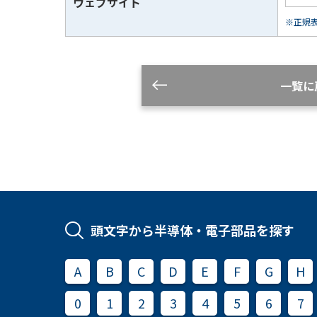
ウェブサイト
※正規表現
一覧に
頭文字から半導体・電子部品を探す
A
B
C
D
E
F
G
H
0
1
2
3
4
5
6
7