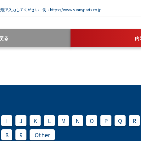
で入力してください 例：https://www.sunnyparts.co.jp
戻る
内
I
J
K
L
M
N
O
P
Q
R
8
9
Other