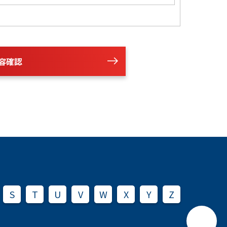
容確認
S
T
U
V
W
X
Y
Z