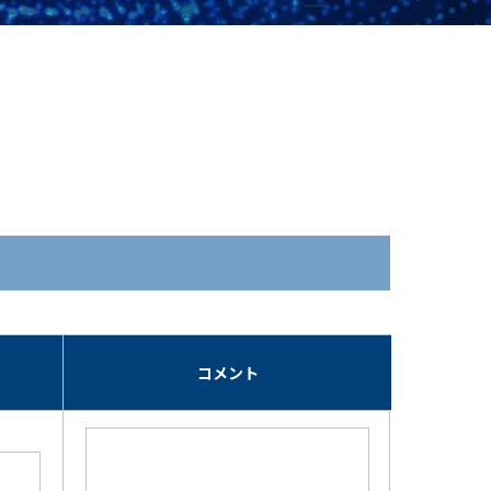
期
コメント