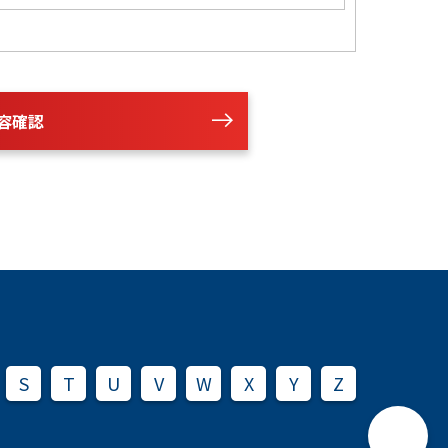
容確認
S
T
U
V
W
X
Y
Z