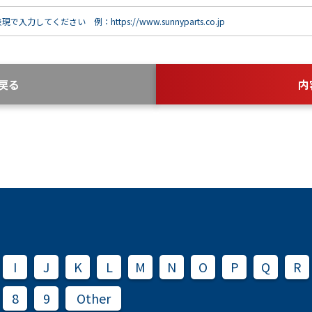
で入力してください 例：https://www.sunnyparts.co.jp
戻る
内
I
J
K
L
M
N
O
P
Q
R
8
9
Other