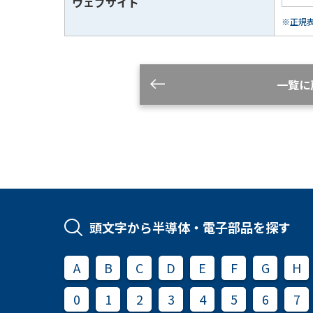
ウェブサイト
※正規表現
一覧に
頭文字から半導体・電子部品を探す
A
B
C
D
E
F
G
H
0
1
2
3
4
5
6
7