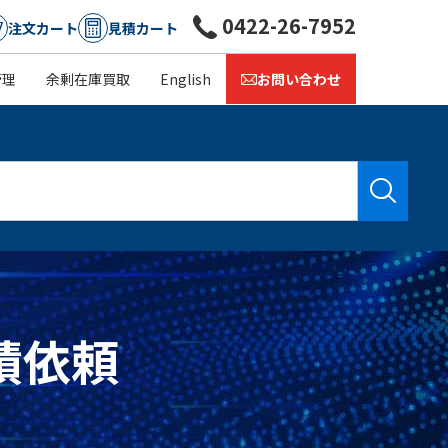
0422-26-7952
注文カート
見積カート
管理
余剰在庫買取
English
お問い合わせ
見積依頼