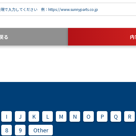
で入力してください 例：https://www.sunnyparts.co.jp
戻る
内
I
J
K
L
M
N
O
P
Q
R
8
9
Other