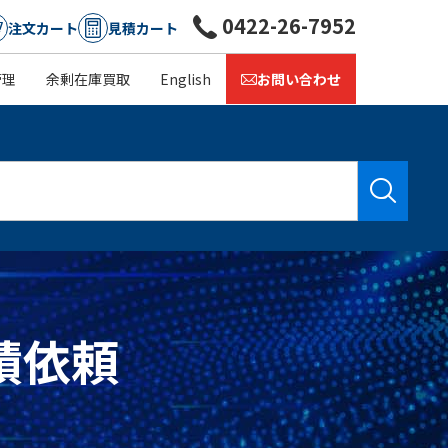
0422-26-7952
注文カート
見積カート
管理
余剰在庫買取
English
お問い合わせ
見積依頼