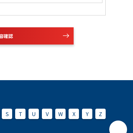
容確認
S
T
U
V
W
X
Y
Z