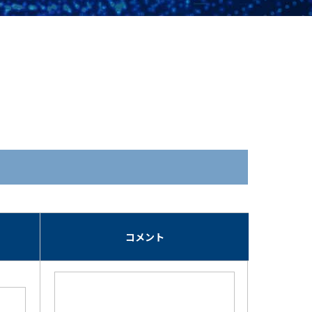
期
コメント