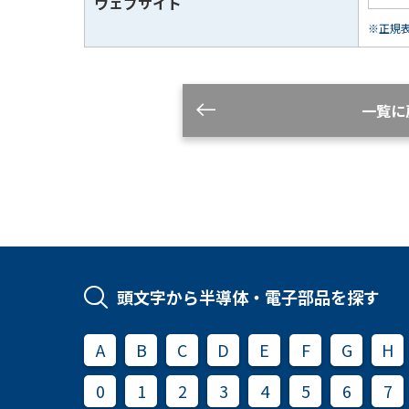
ウェブサイト
※正規表現
一覧に
頭文字から半導体・電子部品を探す
A
B
C
D
E
F
G
H
0
1
2
3
4
5
6
7