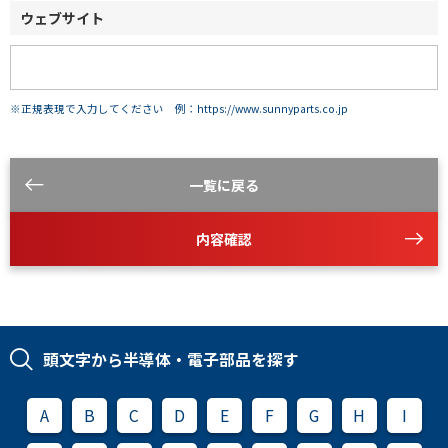
ウェブサイト
※正規表現で入力してください 例：https://www.sunnyparts.co.jp
一覧に戻る
内容確認
頭文字から半導体・電子部品を探す
A
B
C
D
E
F
G
H
I