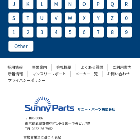
J
K
L
M
N
O
P
Q
R
S
T
U
V
W
X
Y
Z
0
1
2
3
4
5
6
7
8
9
Other
採用情報
事業案内
会社概要
よくある質問
ご利用案内
新着情報
マンスリーレポート
メーカー一覧
お問い合わせ
プライバシーポリシー
サニー・パーツ株式会社
〒180-0006
東京都武蔵野市中町1-9-5 第一中央ビル7階
TEL 0422-26-7952
古物営業法に基づく表記