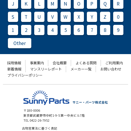
J
K
L
M
N
O
P
Q
R
S
T
U
V
W
X
Y
Z
0
1
2
3
4
5
6
7
8
9
Other
採用情報
事業案内
会社概要
よくある質問
ご利用案内
新着情報
マンスリーレポート
メーカー一覧
お問い合わせ
プライバシーポリシー
サニー・パーツ株式会社
〒180-0006
東京都武蔵野市中町1-9-5 第一中央ビル7階
TEL 0422-26-7952
古物営業法に基づく表記