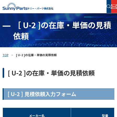
サニー・パーツ株式会社
［ U-2 ]の在庫・単価の見積
半導体・電子部品 在庫検索
依頼
フリーワードで探す
TOP
[ U-2 ]の在庫・単価の見積依頼
[ U-2 ]の在庫・単価の見積依頼
[ U-2 ] 見積依頼入力フォーム
メーカー名
型番