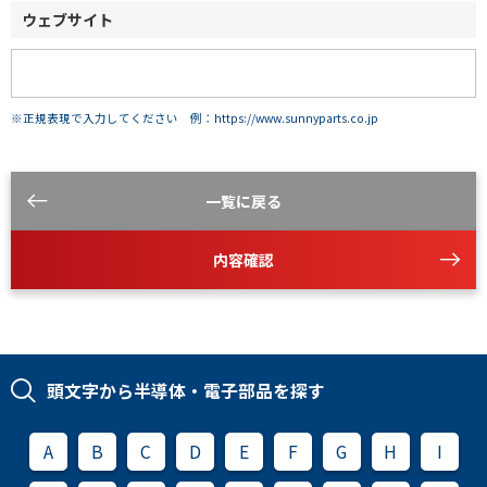
ウェブサイト
※正規表現で入力してください 例：https://www.sunnyparts.co.jp
一覧に戻る
内容確認
頭文字から半導体・電子部品を探す
A
B
C
D
E
F
G
H
I