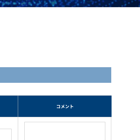
期
コメント