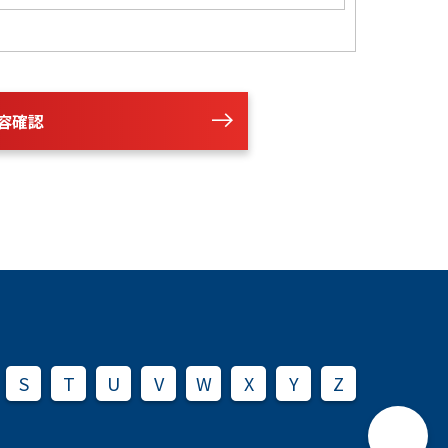
容確認
S
T
U
V
W
X
Y
Z