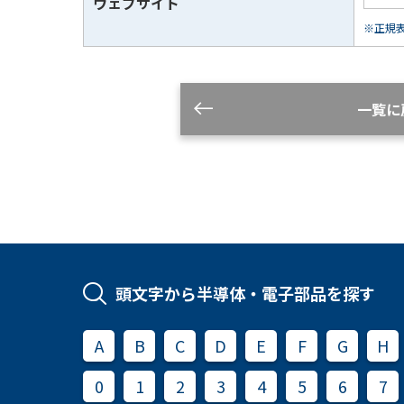
ウェブサイト
※正規表現
一覧に
頭文字から半導体・電子部品を探す
A
B
C
D
E
F
G
H
0
1
2
3
4
5
6
7