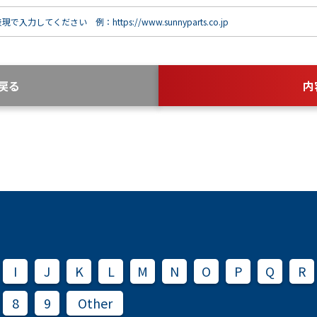
で入力してください 例：https://www.sunnyparts.co.jp
戻る
内
I
J
K
L
M
N
O
P
Q
R
8
9
Other