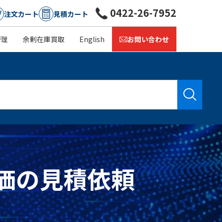
0422-26-7952
注文カート
見積カート
管理
余剰在庫買取
English
お問い合わせ
庫・単価の見積依頼