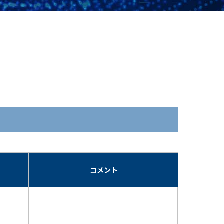
期
コメント