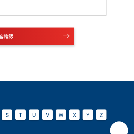
容確認
S
T
U
V
W
X
Y
Z