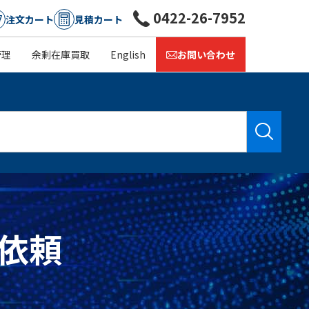
0422-26-7952
注文カート
見積カート
管理
余剰在庫買取
English
お問い合わせ
積依頼