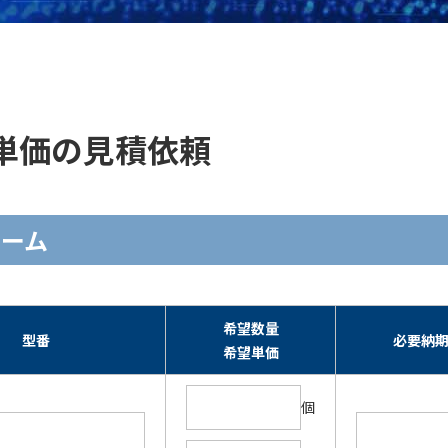
在庫・単価の見積依頼
ォーム
希望数量
型番
必要納
希望単価
個