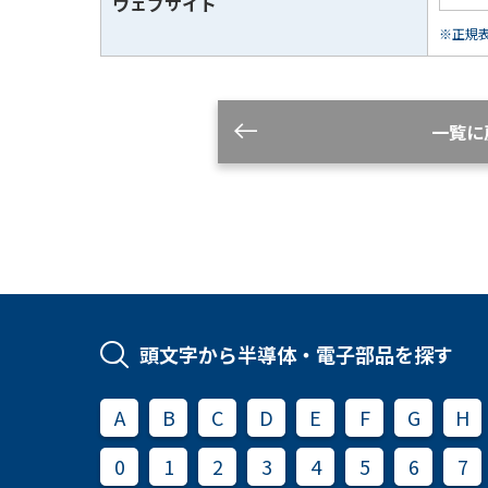
ウェブサイト
※正規表現
一覧に
頭文字から半導体・電子部品を探す
A
B
C
D
E
F
G
H
0
1
2
3
4
5
6
7