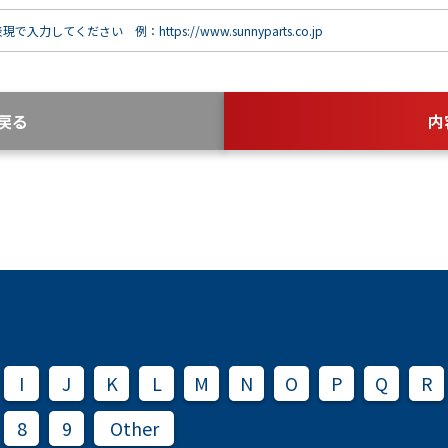
で入力してください 例：https://www.sunnyparts.co.jp
戻る
内
I
J
K
L
M
N
O
P
Q
R
8
9
Other