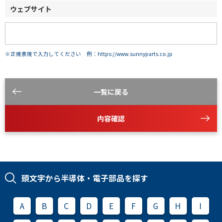
ウェブサイト
※正規表現で入力してください 例：https://www.sunnyparts.co.jp
一覧に戻る
内容確認
頭文字から半導体・電子部品を探す
A
B
C
D
E
F
G
H
I