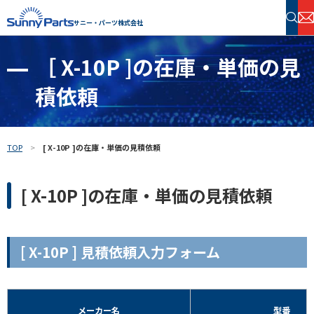
サニー・パーツ株式会社
［ X-10P ]の在庫・単価の見
半導体・電子部品 在庫検索
積依頼
フリーワードで探す
TOP
[ X-10P ]の在庫・単価の見積依頼
[ X-10P ]の在庫・単価の見積依頼
[ X-10P ] 見積依頼入力フォーム
メーカー名
型番