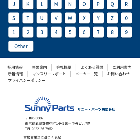
J
K
L
M
N
O
P
Q
R
S
T
U
V
W
X
Y
Z
0
1
2
3
4
5
6
7
8
9
Other
採用情報
事業案内
会社概要
よくある質問
ご利用案内
新着情報
マンスリーレポート
メーカー一覧
お問い合わせ
プライバシーポリシー
サニー・パーツ株式会社
〒180-0006
東京都武蔵野市中町1-9-5 第一中央ビル7階
TEL 0422-26-7952
古物営業法に基づく表記