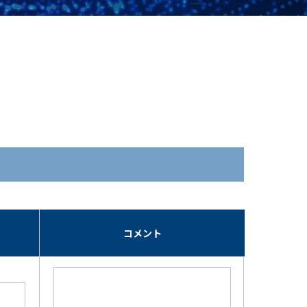
期
コメント