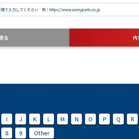
で入力してください 例：https://www.sunnyparts.co.jp
戻る
内
I
J
K
L
M
N
O
P
Q
R
8
9
Other