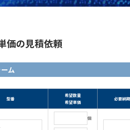
在庫・単価の見積依頼
フォーム
希望数量
型番
必要納
希望単価
個