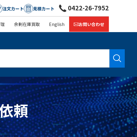
0422-26-7952
注文カート
見積カート
管理
余剰在庫買取
English
お問い合わせ
積依頼