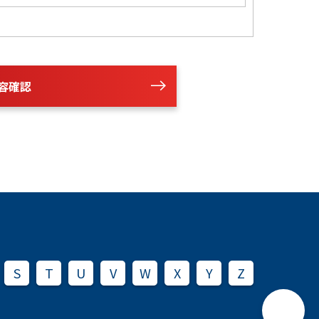
容確認
S
T
U
V
W
X
Y
Z