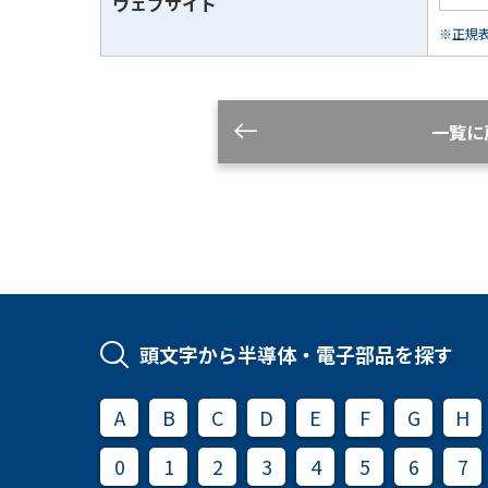
ウェブサイト
※正規表現
一覧に
頭文字から半導体・電子部品を探す
A
B
C
D
E
F
G
H
0
1
2
3
4
5
6
7