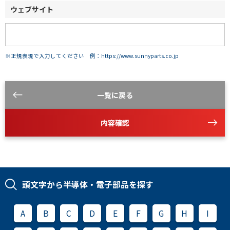
ウェブサイト
※正規表現で入力してください 例：https://www.sunnyparts.co.jp
一覧に戻る
内容確認
頭文字から半導体・電子部品を探す
A
B
C
D
E
F
G
H
I