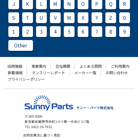
J
K
L
M
N
O
P
Q
R
S
T
U
V
W
X
Y
Z
0
1
2
3
4
5
6
7
8
9
Other
採用情報
事業案内
会社概要
よくある質問
ご利用案内
新着情報
マンスリーレポート
メーカー一覧
お問い合わせ
プライバシーポリシー
サニー・パーツ株式会社
〒180-0006
東京都武蔵野市中町1-9-5 第一中央ビル7階
TEL 0422-26-7952
古物営業法に基づく表記