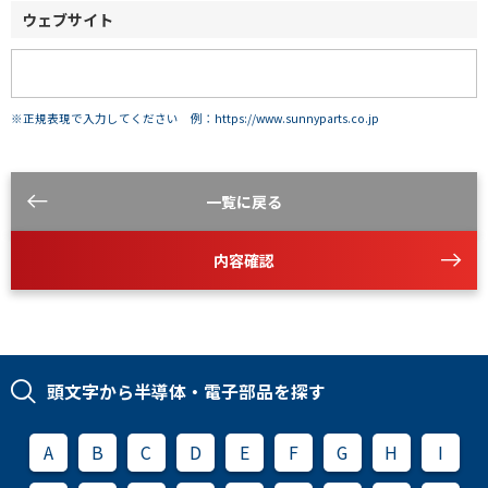
ウェブサイト
※正規表現で入力してください 例：https://www.sunnyparts.co.jp
一覧に戻る
内容確認
頭文字から半導体・電子部品を探す
A
B
C
D
E
F
G
H
I