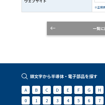
ウェブサイト
※正規表現
一覧に
頭文字から半導体・電子部品を探す
A
B
C
D
E
F
G
H
0
1
2
3
4
5
6
7