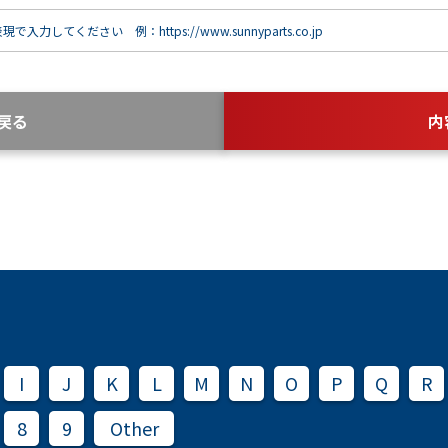
で入力してください 例：https://www.sunnyparts.co.jp
戻る
内
I
J
K
L
M
N
O
P
Q
R
8
9
Other