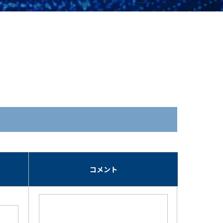
期
コメント