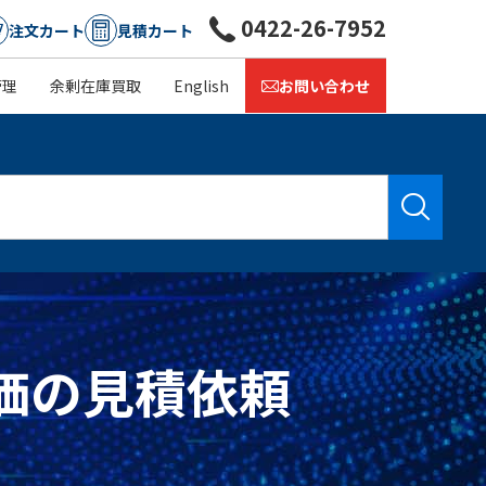
0422-26-7952
注文カート
見積カート
管理
余剰在庫買取
English
お問い合わせ
・単価の見積依頼