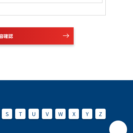
容確認
S
T
U
V
W
X
Y
Z