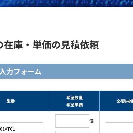
0L ]の在庫・単価の見積依頼
積依頼入力フォーム
希望数量
型番
必要納
希望単価
個